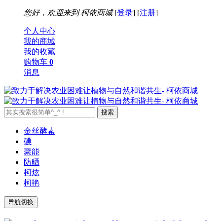
您好，欢迎来到
柯依商城
[
登录
] [
注册
]
个人中心
我的商城
我的收藏
购物车
0
消息
金丝酵素
碘
聚能
防晒
柯炫
柯艳
导航切换