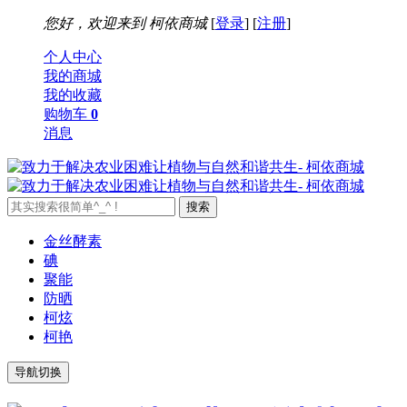
您好，欢迎来到
柯依商城
[
登录
] [
注册
]
个人中心
我的商城
我的收藏
购物车
0
消息
金丝酵素
碘
聚能
防晒
柯炫
柯艳
导航切换