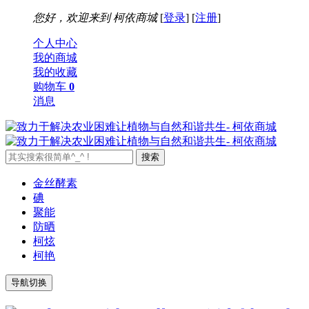
您好，欢迎来到
柯依商城
[
登录
] [
注册
]
个人中心
我的商城
我的收藏
购物车
0
消息
金丝酵素
碘
聚能
防晒
柯炫
柯艳
导航切换