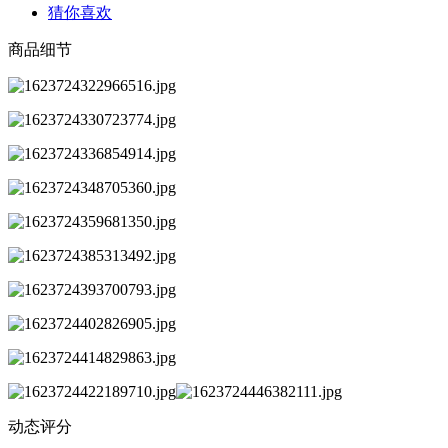
猜你喜欢
商品细节
动态评分