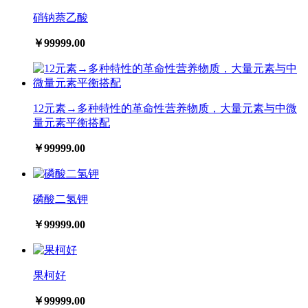
硝钠萘乙酸
￥99999.00
12元素→多种特性的革命性营养物质，大量元素与中微
量元素平衡搭配
￥99999.00
磷酸二氢钾
￥99999.00
果柯好
￥99999.00