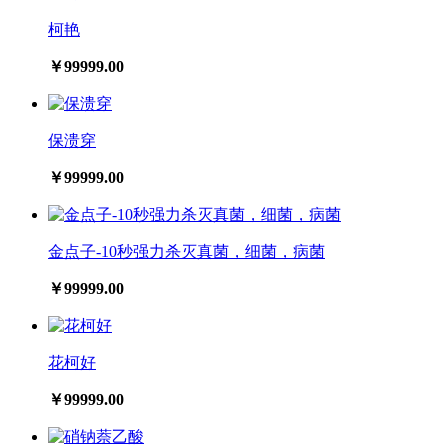
柯艳
￥99999.00
保溃穿
￥99999.00
金点子-10秒强力杀灭真菌，细菌，病菌
￥99999.00
花柯好
￥99999.00