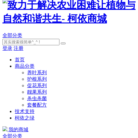
全部分类
登录
注册
首页
商品分类
养叶系列
护根系列
促花系列
靓果系列
杀虫杀菌
套餐配方
技术支持
柯依之绿
我的商城
全部分类