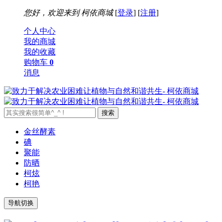
您好，欢迎来到
柯依商城
[
登录
] [
注册
]
个人中心
我的商城
我的收藏
购物车
0
消息
金丝酵素
碘
聚能
防晒
柯炫
柯艳
导航切换