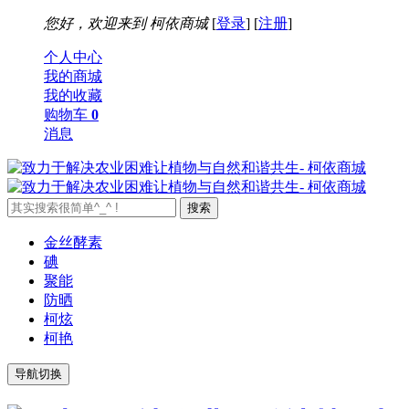
您好，欢迎来到
柯依商城
[
登录
] [
注册
]
个人中心
我的商城
我的收藏
购物车
0
消息
金丝酵素
碘
聚能
防晒
柯炫
柯艳
导航切换